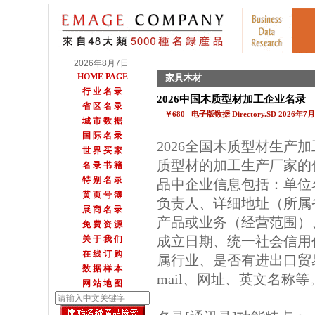
2026年8月7日
HOME PAGE
家具木材
行 业 名 录
2026中国木质型材加工企业名录
省 区 名 录
—￥680 电子版数据 Directory.SD 2026年
城 市 数 据
国 际 名 录
2026全国木质型材生产
世 界 买 家
质型材的加工生产厂家的
名 录 书 籍
特 别 名 录
品中企业信息包括：单位
黄 页 号 簿
负责人、详细地址（所属
展 商 名 录
产品或业务（经营范围）
免 费 资 源
成立日期、统一社会信用
关 于 我 们
在 线 订 购
属行业、是否有进出口贸
数 据 样 本
mail、网址、英文名称等
网 站 地 图