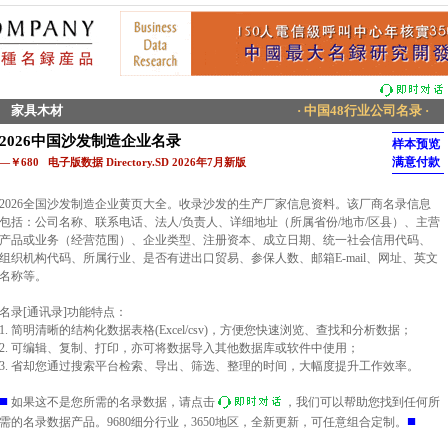
家具木材
· 中国48行业公司名录 ·
2026中国沙发制造企业名录
样本预览
满意付款
—￥680 电子版数据 Directory.SD 2026年7月新版
2026全国沙发制造企业黄页大全。收录沙发的生产厂家信息资料。该厂商名录信息
包括：公司名称、联系电话、法人/负责人、详细地址（所属省份/地市/区县）、主营
产品或业务（经营范围）、企业类型、注册资本、成立日期、统一社会信用代码、
组织机构代码、所属行业、是否有进出口贸易、参保人数、邮箱E-mail、网址、英文
名称等。
名录[通讯录]功能特点：
1. 简明清晰的结构化数据表格(Excel/csv)，方便您快速浏览、查找和分析数据；
2. 可编辑、复制、打印，亦可将数据导入其他数据库或软件中使用；
3. 省却您通过搜索平台检索、导出、筛选、整理的时间，大幅度提升工作效率。
■
如果这不是您所需的名录数据，请点击
，我们可以帮助您找到任何所
■
需的名录数据产品。9680细分行业，3650地区，全新更新，可任意组合定制。