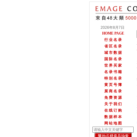
2026年8月7日
HOME PAGE
行 业 名 录
省 区 名 录
城 市 数 据
国 际 名 录
世 界 买 家
名 录 书 籍
特 别 名 录
黄 页 号 簿
展 商 名 录
免 费 资 源
关 于 我 们
在 线 订 购
数 据 样 本
网 站 地 图