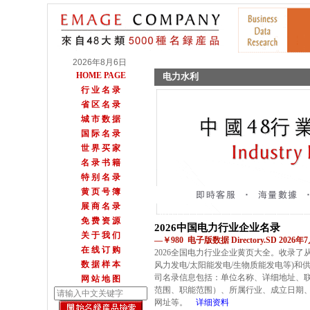
2026年8月6日
HOME PAGE
电力水利
行 业 名 录
省 区 名 录
城 市 数 据
国 际 名 录
世 界 买 家
名 录 书 籍
特 别 名 录
黄 页 号 簿
展 商 名 录
免 费 资 源
2026中国电力行业企业名录
关 于 我 们
—￥980 电子版数据 Directory.SD 2026
在 线 订 购
2026全国电力行业企业黄页大全。收录了从
数 据 样 本
风力发电/太阳能发电/生物质能发电等)和
司名录信息包括：单位名称、详细地址、
网 站 地 图
范围、职能范围）、所属行业、成立日期
网址等。
详细资料