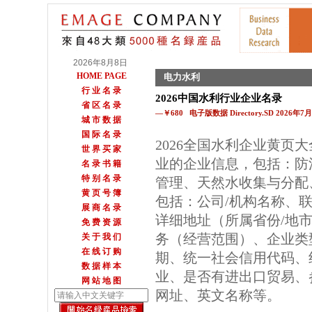
2026年8月8日
HOME PAGE
电力水利
行 业 名 录
2026中国水利行业企业名录
省 区 名 录
—￥680 电子版数据 Directory.SD 2026年
城 市 数 据
国 际 名 录
2026全国水利企业黄页
世 界 买 家
业的企业信息，包括：防
名 录 书 籍
特 别 名 录
管理、天然水收集与分配
黄 页 号 簿
包括：公司/机构名称、
展 商 名 录
详细地址（所属省份/地
免 费 资 源
务（经营范围）、企业类
关 于 我 们
在 线 订 购
期、统一社会信用代码、
数 据 样 本
业、是否有进出口贸易、参
网 站 地 图
网址、英文名称等。