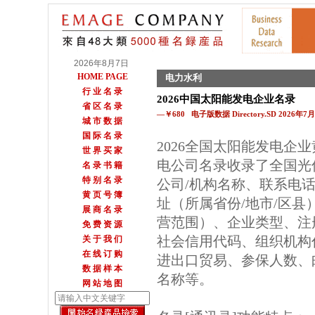
2026年8月7日
HOME PAGE
电力水利
行 业 名 录
2026中国太阳能发电企业名录
省 区 名 录
—￥680 电子版数据 Directory.SD 2026年
城 市 数 据
国 际 名 录
2026全国太阳能发电企
世 界 买 家
电公司名录收录了全国光
名 录 书 籍
特 别 名 录
公司/机构名称、联系电
黄 页 号 簿
址（所属省份/地市/区
展 商 名 录
营范围）、企业类型、注
免 费 资 源
社会信用代码、组织机构
关 于 我 们
在 线 订 购
进出口贸易、参保人数、邮
数 据 样 本
名称等。
网 站 地 图