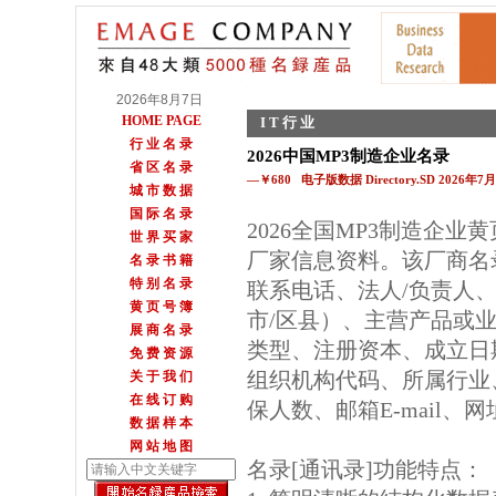
2026年8月7日
HOME PAGE
I T 行 业
行 业 名 录
2026中国MP3制造企业名录
省 区 名 录
—￥680 电子版数据 Directory.SD 2026年
城 市 数 据
国 际 名 录
2026全国MP3制造企业
世 界 买 家
厂家信息资料。该厂商名
名 录 书 籍
特 别 名 录
联系电话、法人/负责人
黄 页 号 簿
市/区县）、主营产品或
展 商 名 录
类型、注册资本、成立日
免 费 资 源
组织机构代码、所属行业
关 于 我 们
在 线 订 购
保人数、邮箱E-mail、
数 据 样 本
网 站 地 图
名录[通讯录]功能特点：