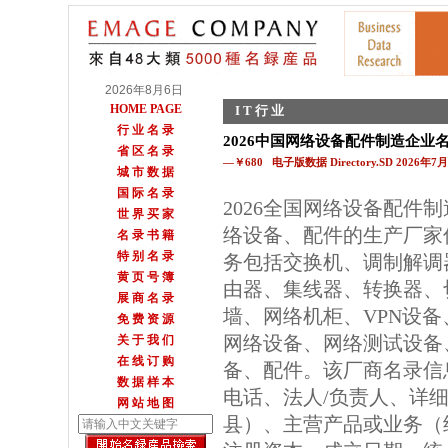
2026年8月6日
HOME PAGE
I T 行 业
行 业 名 录
2026中国网络设备配件制造企业
省 区 名 录
—￥680 电子版数据 Directory.SD 2026年
城 市 数 据
国 际 名 录
2026全国网络设备配件
世 界 买 家
络设备、配件的生产厂家
名 录 书 籍
特 别 名 录
务包括交换机、调制解调
黄 页 号 簿
由器、集线器、转换器、
展 商 名 录
墙、网络机柜、VPN设备
免 费 资 源
网络设备、网络测试设备
关 于 我 们
在 线 订 购
备、配件。该厂商名录信
数 据 样 本
电话、法人/负责人、详细
网 站 地 图
县）、主营产品或业务（