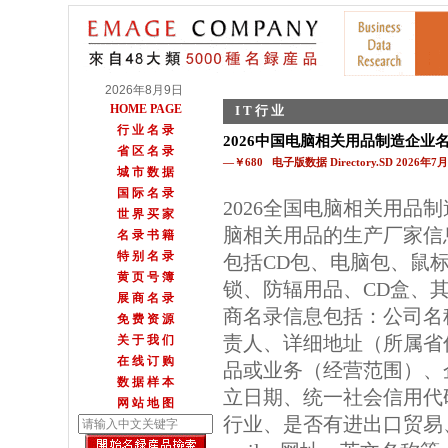
2026年8月9日
HOME PAGE
I T 行 业
行 业 名 录
2026中国电脑相关用品制造企业
省 区 名 录
—￥680 电子版数据 Directory.SD 2026年
城 市 数 据
国 际 名 录
2026全国电脑相关用品
世 界 买 家
脑相关用品的生产厂家信
名 录 书 籍
特 别 名 录
包括CD包、电脑包、鼠
黄 页 号 簿
锁、防辐用品、CD盒、
展 商 名 录
商名录信息包括：公司名
免 费 资 源
责人、详细地址（所属省
关 于 我 们
在 线 订 购
品或业务（经营范围）、
数 据 样 本
立日期、统一社会信用代
网 站 地 图
行业、是否有进出口贸易