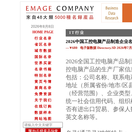
2026年8月8日
HOME PAGE
I T 行 业
行 业 名 录
2026中国工控电脑产品制造企业
省 区 名 录
—￥680 电子版数据 Directory.SD 2026年
城 市 数 据
国 际 名 录
2026全国工控电脑产品
世 界 买 家
控电脑产品的生产厂家信
名 录 书 籍
特 别 名 录
包括：公司名称、联系电
黄 页 号 簿
地址（所属省份/地市/区
展 商 名 录
（经营范围）、企业类型
免 费 资 源
统一社会信用代码、组织
关 于 我 们
在 线 订 购
否有进出口贸易、参保人数
数 据 样 本
英文名称等。
网 站 地 图