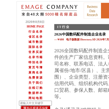
2026年8月8日
HOME PAGE
I T 行 业
行 业 名 录
2026中国数码配件制造企业名录
省 区 名 录
—￥680 电子版数据 Directory.SD 2026年
城 市 数 据
国 际 名 录
2026全国数码配件制造
世 界 买 家
件的生产厂家信息资料。
名 录 书 籍
特 别 名 录
司名称、联系电话、法人
黄 页 号 簿
属省份/地市/区县）、主
展 商 名 录
围）、企业类型、注册资
免 费 资 源
信用代码、组织机构代码
关 于 我 们
在 线 订 购
口贸易、参保人数、邮箱E
数 据 样 本
等。
网 站 地 图